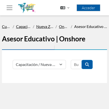
Salta al contenido principal
Acceder
Panel lateral
Cursos
Capacitación
Nueva Zelanda
Onshore
Asesor Educativo | Onshore
Asesor Educativo | Onshore
Buscar cursos
Categorías
Buscar curso