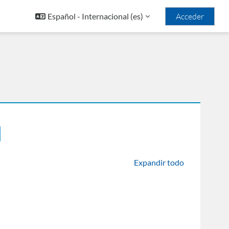
Español - Internacional ‎(es)‎
Acceder
 cursos
car cursos
Expandir todo