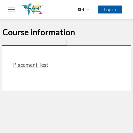
Skip to main content
Log in
Side panel
Course information
Placement Test